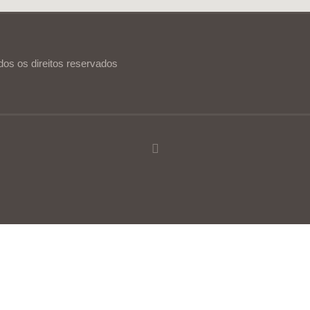
dos os direitos reservados
ia de utilização.
Ler mais
Continuar