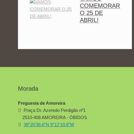
COMEMORAR
O 25 DE
ABRIL!
Morada
Freguesia de Amoreira
Praça Dr. Azeredo Perdigão nº1
2510-408 AMOREIRA - ÓBIDOS
39°20'36.6"N 9°12'10.8"W