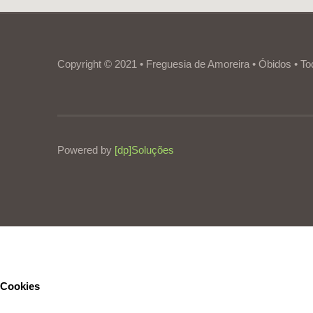
Copyright © 2021 • Freguesia de Amoreira • Óbidos • To
Powered by
[dp]Soluções
Este Website utiliza cookies para proporcionar uma melhor experiênc
Cookies