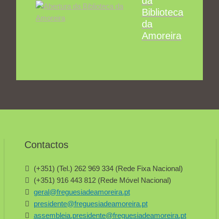
da
Biblioteca
da
Amoreira
Contactos
(+351) (Tel.) 262 969 334 (Rede Fixa Nacional)
(+351) 916 443 812 (Rede Móvel Nacional)
geral@freguesiadeamoreira.pt
presidente@freguesiadeamoreira.pt
assembleia.presidente@freguesiadeamoreira.pt