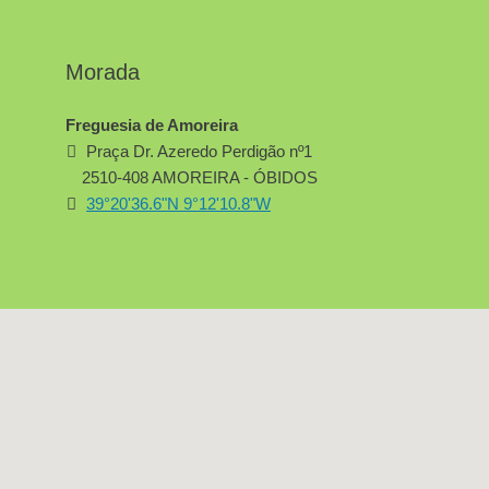
Morada
Freguesia de Amoreira
Praça Dr. Azeredo Perdigão nº1
2510-408 AMOREIRA - ÓBIDOS
39°20'36.6"N 9°12'10.8"W