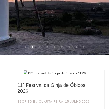
PRAIADELREI
Rio4
Igreja
Praça Dr. Azeredo Perdigão
DJI 0005
Jardim2
praia del rei 3
Largo
amoreira
11º Festival da Ginja de Óbidos
2026
ESCRITO EM
QUARTA-FEIRA, 15 JULHO 2026