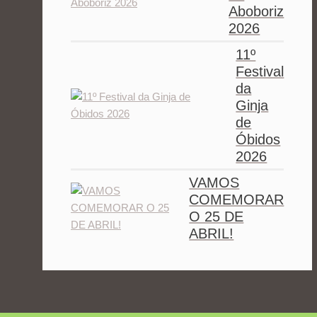
Aboboriz
2026
11º
Festival
da
Ginja
de
Óbidos
2026
VAMOS
COMEMORAR
O 25 DE
ABRIL!