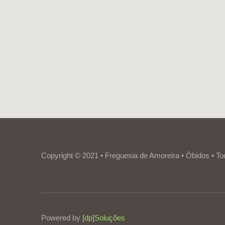
Copyright © 2021 • Freguesia de Amoreira • Óbidos • To
Powered by
[dp]Soluções