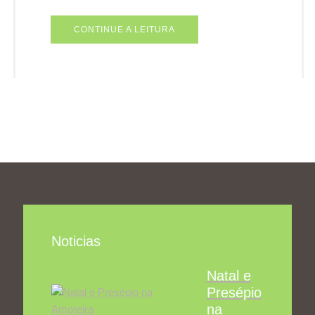
CONTINUE A LEITURA
Noticias
Natal e
Presépio
na