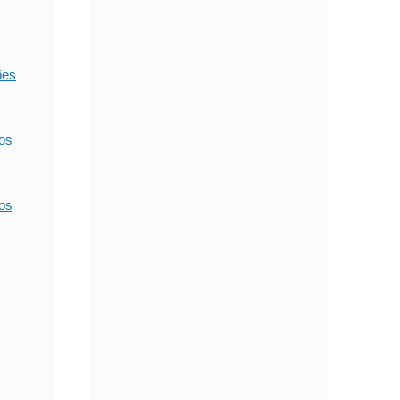
ões
ios
ios