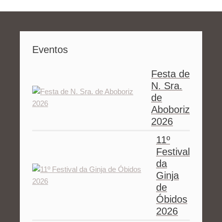
Eventos
Festa de
N. Sra.
de
Aboboriz
2026
11º
Festival
da
Ginja
de
Óbidos
2026