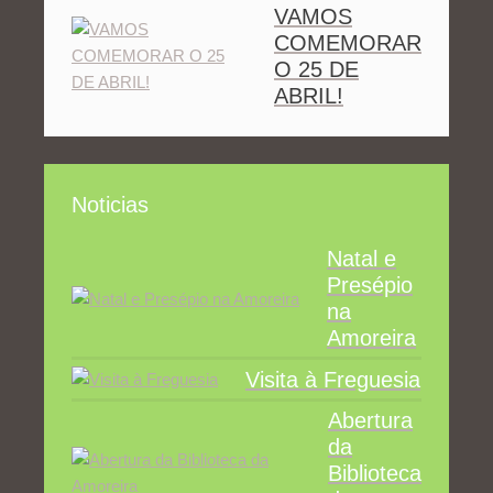
VAMOS
COMEMORAR
O 25 DE
ABRIL!
Noticias
Natal e
Presépio
na
Amoreira
Visita à Freguesia
Abertura
da
Biblioteca