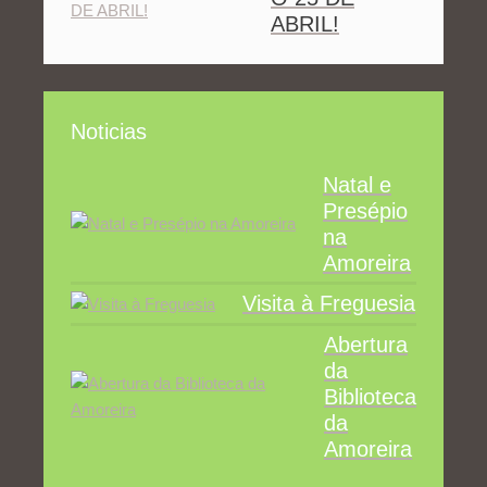
ABRIL!
Noticias
Natal e
Presépio
na
Amoreira
Visita à Freguesia
Abertura
da
Biblioteca
da
Amoreira