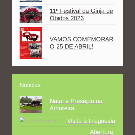
11º Festival da Ginja de
Óbidos 2026
VAMOS COMEMORAR
O 25 DE ABRIL!
Noticias
Natal e Presépio na
Amoreira
Visita à Freguesia
Abertura