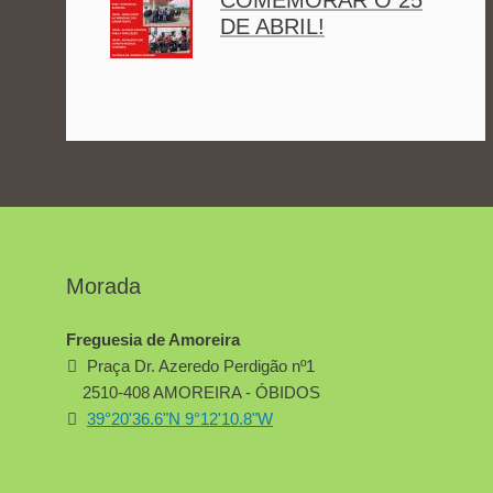
COMEMORAR O 25
DE ABRIL!
Morada
Freguesia de Amoreira
Praça Dr. Azeredo Perdigão nº1
2510-408 AMOREIRA - ÓBIDOS
39°20'36.6"N 9°12'10.8"W