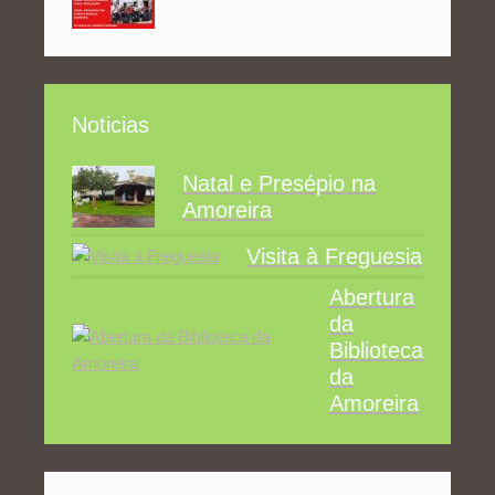
Noticias
Natal e Presépio na
Amoreira
Visita à Freguesia
Abertura
da
Biblioteca
da
Amoreira