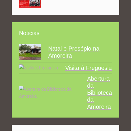
Noticias
Natal e Presépio na
Amoreira
Visita à Freguesia
Abertura
da
Biblioteca
da
Amoreira