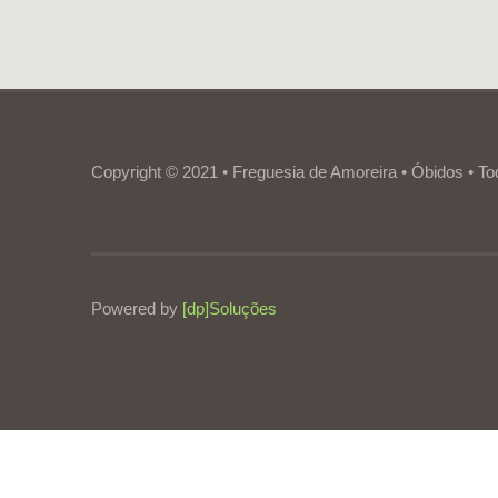
Copyright © 2021 • Freguesia de Amoreira • Óbidos • To
Powered by
[dp]Soluções
Este Website utiliza cookies para proporcionar uma melhor experiênc