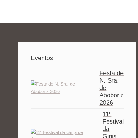
Eventos
Festa de
N. Sra.
de
Aboboriz
2026
11º
Festival
da
Ginja