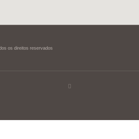
dos os direitos reservados
ia de utilização.
Ler mais
Continuar