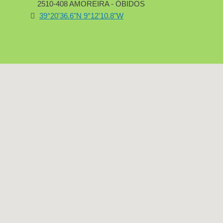
2510-408 AMOREIRA - ÓBIDOS
39°20'36.6"N 9°12'10.8"W