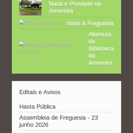
Natal e Presépio na
Amoreira
Visita à Freguesia
Abertura
da
Biblioteca
da
Amoreira
Editais e Avisos
Hasta Pública
Assembleia de Freguesia - 23
junho 2026