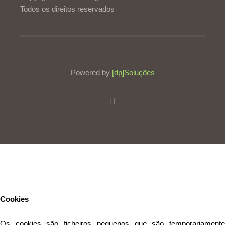
Todos os direitos reservados
Powered by
[dp]Soluções
Este Website utiliza cookies para proporcionar uma melhor
experiência de utilização.
Ler mais
Continuar
Cookies
Os cookies são ficheiros pequenos que são temporariamente