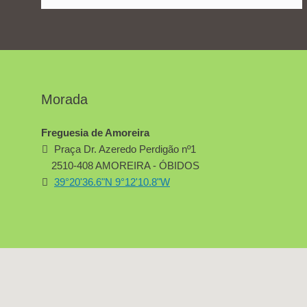
Morada
Freguesia de Amoreira
Praça Dr. Azeredo Perdigão nº1
2510-408 AMOREIRA - ÓBIDOS
39°20'36.6"N 9°12'10.8"W