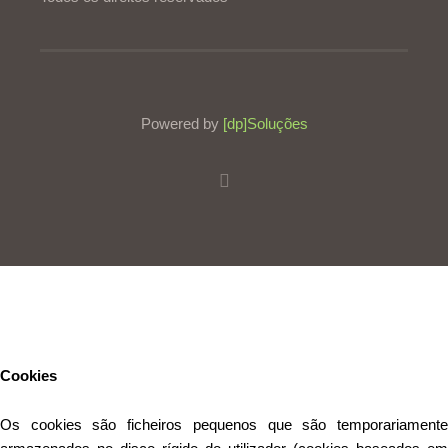
Powered by
[dp]Soluções
Este Website utiliza cookies para proporcionar uma melhor
experiência de utilização.
Ler mais
Continuar
Cookies
Os cookies são ficheiros pequenos que são temporariamente