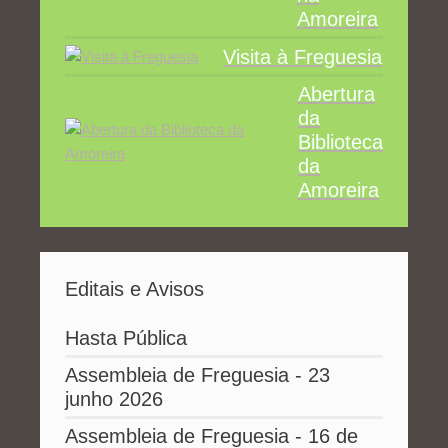
Amoreira
Visita à Freguesia
Abertura
da
Biblioteca
da
Amoreira
Editais e Avisos
Hasta Pública
Assembleia de Freguesia - 23
junho 2026
Assembleia de Freguesia - 16 de