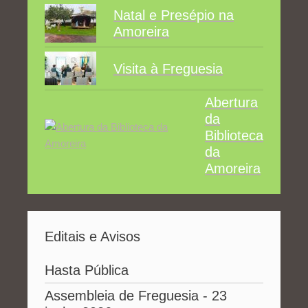
Natal e Presépio na
Amoreira
Visita à Freguesia
Abertura
da
Biblioteca
da
Amoreira
Editais e Avisos
Hasta Pública
Assembleia de Freguesia - 23