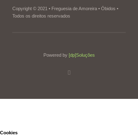
Copyright © 2021 • Freguesia de Amoreira • Óbidos •
Todos os direitos reservados
Powered by
[dp]Soluções
Este Website utiliza cookies para proporcionar uma melhor
experiência de utilização.
Ler mais
Continuar
Cookies