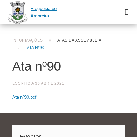
Freguesia de
Amoreira
INFORMAÇÕES
ATAS DA ASSEMBLEIA
ATA Nº90
Ata nº90
ESCRITO A
30 ABRIL 2021
.
Ata nº90.pdf
Eventos