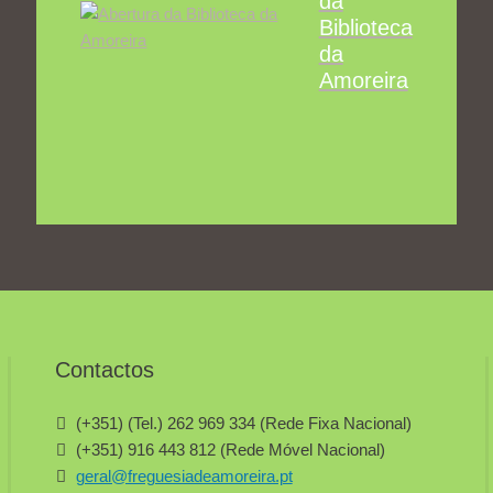
da
Biblioteca
da
Amoreira
Contactos
(+351) (Tel.) 262 969 334 (Rede Fixa Nacional)
(+351) 916 443 812 (Rede Móvel Nacional)
geral@freguesiadeamoreira.pt