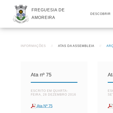
FREGUESIA DE
DESCOBRIR
AMOREIRA
INFORMAÇÕES
ATAS DA ASSEMBLEIA
ARQ
Ata nº 75
At
ESCRITO EM
QUARTA-
ES
FEIRA, 28 DEZEMBRO 2016
SE
Ata Nº 75