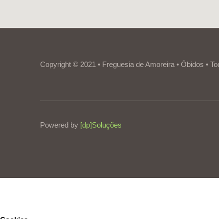
Copyright © 2021 • Freguesia de Amoreira • Óbidos • To
Powered by
[dp]Soluções
Este Website utiliza cookies para proporcionar uma melhor experiênc