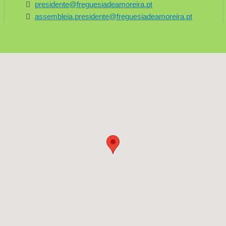
presidente@freguesiadeamoreira.pt
assembleia.presidente@freguesiadeamoreira.pt