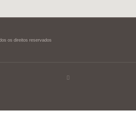
dos os direitos reservados
ia de utilização.
Ler mais
Continuar