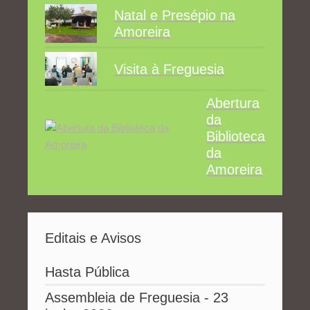
Natal e Presépio na
Amoreira
Visita à Freguesia
Abertura
da
Biblioteca
da
Amoreira
Editais e Avisos
Hasta Pública
Assembleia de Freguesia - 23