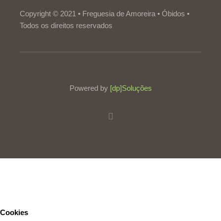
Copyright © 2021 • Freguesia de Amoreira • Óbidos •
Todos os direitos reservados
Powered by
[dp]Soluções
Este Website utiliza cookies para proporcionar uma melhor
experiência de utilização.
Ler mais
Continuar
Cookies