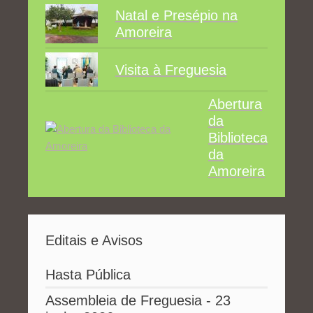
Natal e Presépio na
Amoreira
Visita à Freguesia
Abertura
da
Biblioteca
da
Amoreira
Editais e Avisos
Hasta Pública
Assembleia de Freguesia - 23