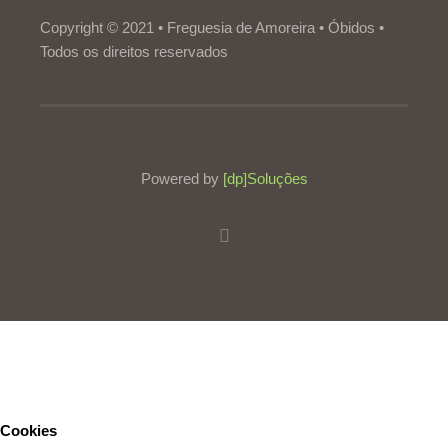
Copyright © 2021 • Freguesia de Amoreira • Óbidos •
Todos os direitos reservados
Powered by
[dp]Soluções
Este Website utiliza cookies para proporcionar uma melhor
experiência de utilização.
Ler mais
Continuar
Cookies