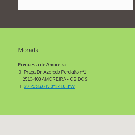
Morada
Freguesia de Amoreira
Praça Dr. Azeredo Perdigão nº1
2510-408 AMOREIRA - ÓBIDOS
39°20'36.6"N 9°12'10.8"W