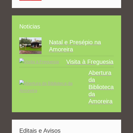
Noticias
Natal e Presépio na
Amoreira
Visita à Freguesia
Abertura
da
Biblioteca
da
Amoreira
Editais e Avisos