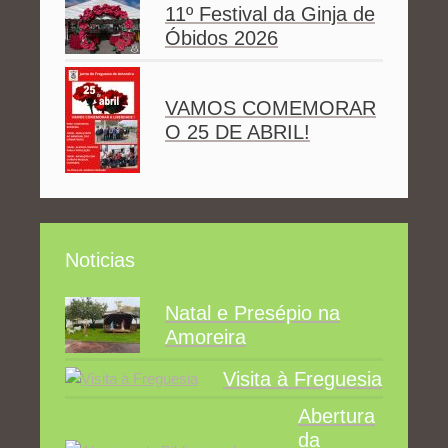
11º Festival da Ginja de
Óbidos 2026
VAMOS COMEMORAR
O 25 DE ABRIL!
Noticias
Natal e Presépio na
Amoreira
Visita à Freguesia
Abertura
da