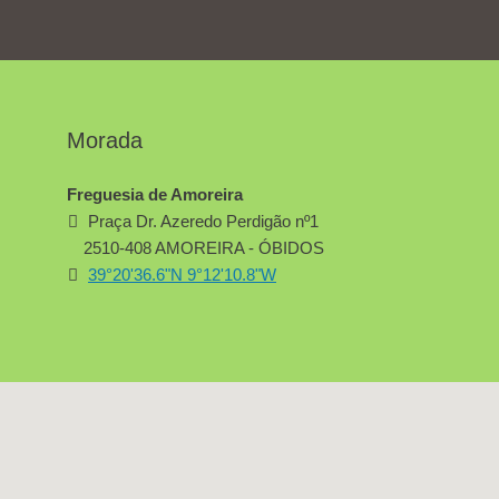
Morada
Freguesia de Amoreira
Praça Dr. Azeredo Perdigão nº1
2510-408 AMOREIRA - ÓBIDOS
39°20'36.6"N 9°12'10.8"W