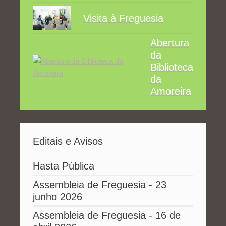
Visita à Freguesia
Abertura
da
Biblioteca
da
Amoreira
Editais e Avisos
Hasta Pública
Assembleia de Freguesia - 23
junho 2026
Assembleia de Freguesia - 16 de