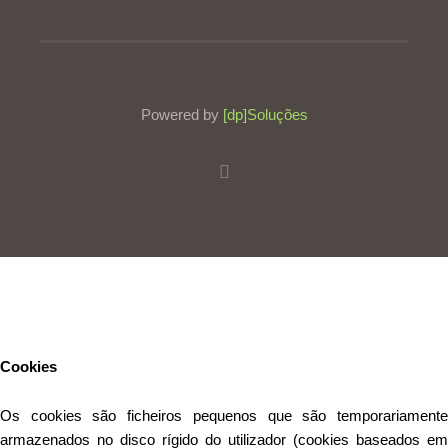
Powered by
[dp]Soluções
Este Website utiliza cookies para proporcionar uma melhor
experiência de utilização.
Ler mais
Continuar
Cookies
Os cookies são ficheiros pequenos que são temporariamente
armazenados no disco rígido do utilizador (cookies baseados em