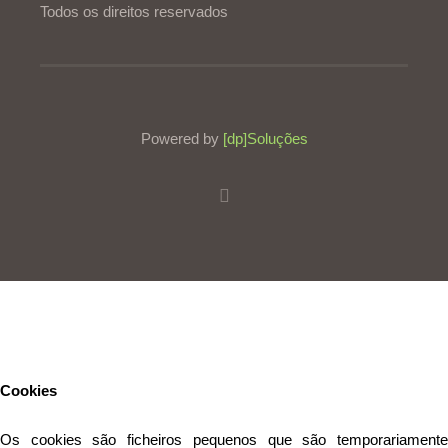
Todos os direitos reservados
Powered by
[dp]Soluções
Este Website utiliza cookies para proporcionar uma melhor
experiência de utilização.
Ler mais
Continuar
Cookies
Os cookies são ficheiros pequenos que são temporariamente