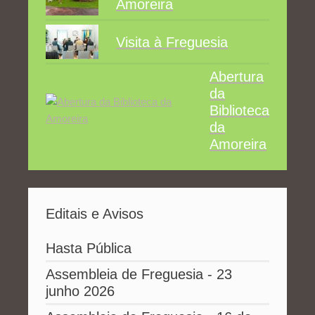
Amoreira
Visita à Freguesia
Abertura
da
Biblioteca
da
Amoreira
Editais e Avisos
Hasta Pública
Assembleia de Freguesia - 23
junho 2026